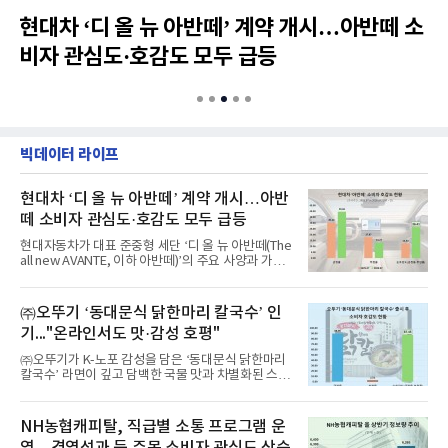
현대차 ‘디 올 뉴 아반떼’ 계약 개시…아반떼 소
"'프로젝트 크루서블'은 MBK·영풍 것?" 고려아연 경찰에 고발
비자 관심도·호감도 모두 급등
HD현대, 미국에 선박 건조 위한 용접 기술 전수한다
LS에코에너지, 매출 6358억·영업익 454억 기록…상반기 사상 최대 실적 '관심도 상승'
빅데이터 라이프
LG CNS, 한국공항공사와 맞손...전국 14개 공항 AI 전환 돕는다
GS칼텍스, 인천 윤활유 물류센터 자동화 전환... 물류 경쟁력 높인다
현대차 ‘디 올 뉴 아반떼’ 계약 개시…아반
떼 소비자 관심도·호감도 모두 급등
LG전자, '로니' 청소로봇 팝업 체험존 운영...높은 판매량 이어가나
현대자동차가 대표 준중형 세단 ‘디 올 뉴 아반떼(The
all new AVANTE, 이하 아반떼)’의 주요 사양과 가격
삼성, 의료기기 사업 영역 확장...美 아큐레이와 방사선 치료 '맞손'
을 공개하...
㈜오뚜기 ‘동대문식 닭한마리 칼국수’ 인
이재용 '인재제일' 계승...삼성호암상 총상금 18억서 30억으로 확대
기..."온라인서도 맛·감성 호평"
HMM, 동아프리카 서비스 개설… 아프리카 전역 확대
㈜오뚜기가 K-노포 감성을 담은 ‘동대문식 닭한마리
칼국수’ 라면이 깊고 담백한 국물 맛과 차별화된 스토
리로 출시...
KCC, 2분기 영업익 감소에도 순익 2.8조원 ‘껑충’
NH농협캐피탈, 직급별 소통 프로그램 운
영…경영성과 등 주목 소비자 관심도 상승