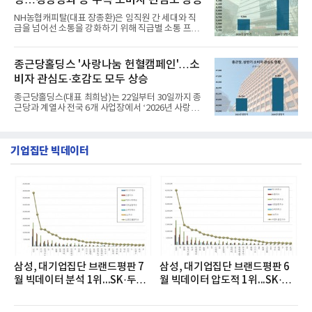
NH농협캐피탈(대표 장종환)은 임직원 간 세대와 직
급을 넘어선 소통을 강화하기 위해 직급별 소통 프로
그램'너하(NH)고...
종근당홀딩스 '사랑나눔 헌혈캠페인'…소
비자 관심도·호감도 모두 상승
종근당홀딩스(대표 최희남)는 22일부터 30일까지 종
근당과 계열사 전국 6개 사업장에서 ‘2026년 사랑나
눔 헌혈캠페인...
기업집단 빅데이터
삼성, 대기업집단 브랜드평판 7
삼성, 대기업집단 브랜드평판 6
월 빅데이터 분석 1위...SK·두산·
월 빅데이터 압도적 1위...SK·한
현대자동차 순
화 순