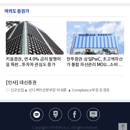
조언
준을 만나다
여의도 증권가
키움증권, 연 4.0% 금리 발행어
한투증권·삼일PwC, 초고액자산
음 특판...투자자 관심도 증가
가 통합 자산관리 MOU...소비자
관심도↑
[인사] 대신증권
◇ 신규선임▲ 신디케이션본부장 박성훈 ▲ Compliance부장 강경호
Copyright ©빅데이터뉴스. All rights reserved.