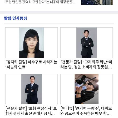
주권 탄압을 강력히 규탄한다"는 내용의 입장문을 발
표했다. 영풍·...
칼럼·인사동정
[김지희 칼럼] 하수구로 사라지는
[전문가 칼럼] “고지의무 위반”이
‘하늘의 연료’
라는 말, 정말 소비자의 잘못일
까?
[전문가 칼럼] ‘보험 현장심사’ 보
[인터뷰] '연기력 우량주', 대학로
험사 결재자 출신 손해사정사의
와 공모전이 주목하는 배우 함형