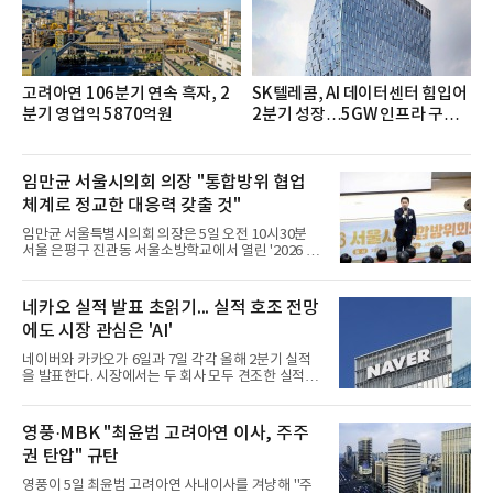
고려아연 106분기 연속 흑자, 2
SK텔레콤, AI 데이터센터 힘입어
분기 영업익 5870억원
2분기 성장…5GW 인프라 구축
시동
임만균 서울시의회 의장 "통합방위 협업
체계로 정교한 대응력 갖출 것"
임만균 서울특별시의회 의장은 5일 오전 10시30분
서울 은평구 진관동 서울소방학교에서 열린 '2026 서
울시 통합방위회...
네카오 실적 발표 초읽기... 실적 호조 전망
에도 시장 관심은 'AI'
네이버와 카카오가 6일과 7일 각각 올해 2분기 실적
을 발표한다. 시장에서는 두 회사 모두 견조한 실적을
거둘 것으로...
영풍·MBK "최윤범 고려아연 이사, 주주
권 탄압" 규탄
영풍이 5일 최윤범 고려아연 사내이사를 겨냥해 "주