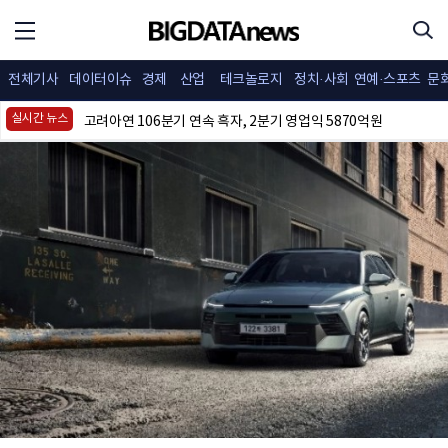
HMM, 동아프리카 서비스 개설… 아프리카 전역 확대
KCC, 2분기 영업익 감소에도 순익 2.8조원 ‘껑충’
전체기사
데이터이슈
경제
산업
테크놀로지
정치·사회
연예·스포츠
문
2분기 적자폭 키운 카카오게임즈..."신작 힘입어 내년 흑자 전망"
실시간 뉴스
고려아연 106분기 연속 흑자, 2분기 영업익 5870억원
SK텔레콤, AI 데이터센터 힘입어 2분기 성장…5GW 인프라 구축 시동
넷마블, 2분기 영업익 801억원…해외 매출 확대에 외형 성장
임만균 서울시의회 의장 "통합방위 협업 체계로 정교한 대응력 갖출 것"
네카오 실적 발표 초읽기... 실적 호조 전망에도 시장 관심은 'AI'
현대차 ‘디 올 뉴 아반떼’ 계약 개시…아반떼 소비자 관심도·호감도 모두 급등
영풍·MBK "최윤범 고려아연 이사, 주주권 탄압" 규탄
두산퓨얼셀, SOFC 핵심부품 첫 수출, 유럽에 1087억 원 규모
(사)희망커넥트, 자립준비 청소년 12명에게 안전 및 응급키트 지원